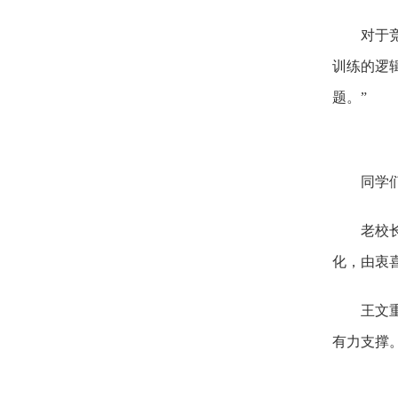
对于竞赛
训练的逻
题。”
同学们纷
老校长陈
化，由衷
王文重表
有力支撑