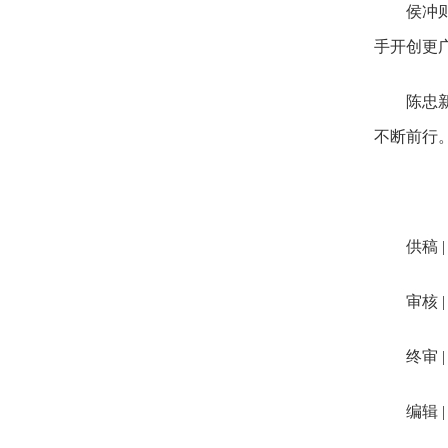
侯冲则提
手开创更
陈忠新在
不断前行
供稿 |
审核 |
终审 |
编辑 | 