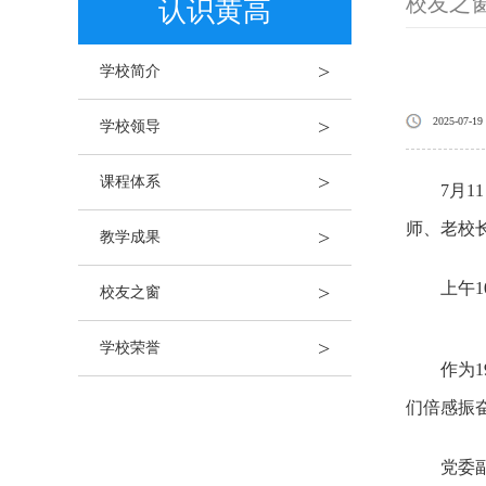
校友之
认识黄高
>
学校简介
>
2025-07-19
学校领导
>
课程体系
7月11
师、老校
>
教学成果
上午10
>
校友之窗
>
学校荣誉
作为19
们倍感振
党委副书