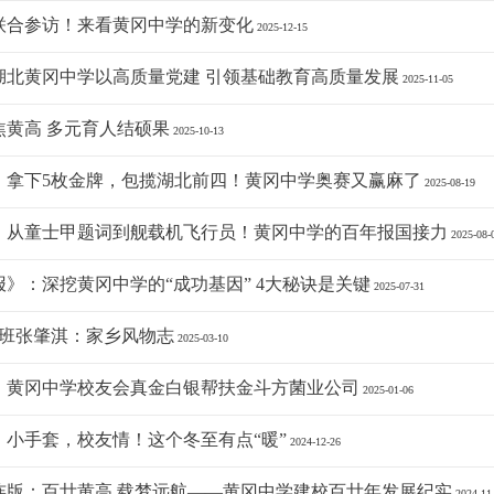
联合参访！来看黄冈中学的新变化
2025-12-15
湖北黄冈中学以高质量党建 引领基础教育高质量发展
2025-11-05
焦黄高 多元育人结硕果
2025-10-13
：拿下5枚金牌，包揽湖北前四！黄冈中学奥赛又赢麻了
2025-08-19
：从童士甲题词到舰载机飞行员！黄冈中学的百年报国接力
2025-08-
》：深挖黄冈中学的“成功基因” 4大秘诀是关键
2025-07-31
）班张肇淇：家乡风物志
2025-03-10
：黄冈中学校友会真金白银帮扶金斗方菌业公司
2025-01-06
：小手套，校友情！这个冬至有点“暖”
2024-12-26
连版：百廿黄高 载梦远航——黄冈中学建校百廿年发展纪实
2024-11