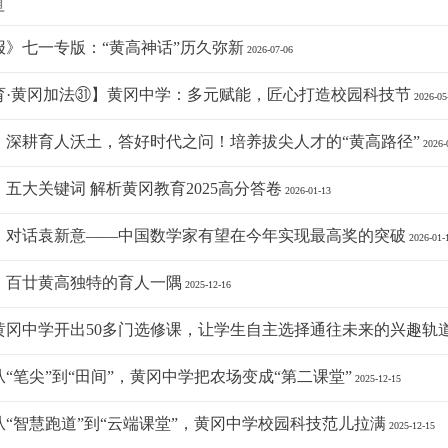
道
报》七一专版：“黄高神话”历久弥新
2026-07-06
育·黄冈加法㉛】黄冈中学：多元赋能，匠心打造校园科技节
2026-05
：深耕育人沃土，答好时代之问！培养拔尖人才的“黄高路径”
2026-
五大关键词 解析黄冈教育2025高分答卷
2026-01-13
：对话袁新意——中国数学家有望在今年实现最高奖的突破
2026-01-
：百廿黄高独特的育人一隅
2025-12-16
黄冈中学开出50多门选修课，让学生自主选择通往未来的兴趣轨
“笔尖”到“田间”，黄冈中学把农场变成“第二课堂”
2025-12-15
从“智慧跑道”到“云端课堂”，黄冈中学校园科技范儿拉满
2025-12-15