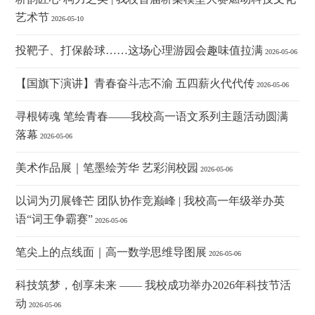
艺术节
2026-05-10
投靶子、打保龄球……这场心理游园会趣味值拉满
2026-05-06
【国旗下演讲】青春奋斗志不渝 五四薪火代代传
2026-05-06
寻根铸魂 笔绘青春——我校高一语文系列主题活动圆满
落幕
2026-05-06
美术作品展｜笔墨绘芳华 艺彩润校园
2026-05-06
以词为刃展锋芒 团队协作竞巅峰 | 我校高一年级举办英
语“词王争霸赛”
2026-05-06
笔尖上的点线面｜高一数学思维导图展
2026-05-06
科技筑梦，创享未来 —— 我校成功举办2026年科技节活
动
2026-05-06