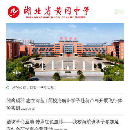
您的位置：
首页
>
学生天地
雏鹰砺羽 志在深蓝 | 我校海航班学子赴葫芦岛开展飞行体
验实训
2026-08-05
踏访革命圣地 传承红色血脉——我校海航班学子参加延
安红色研学夏令营活动
2026-08-04