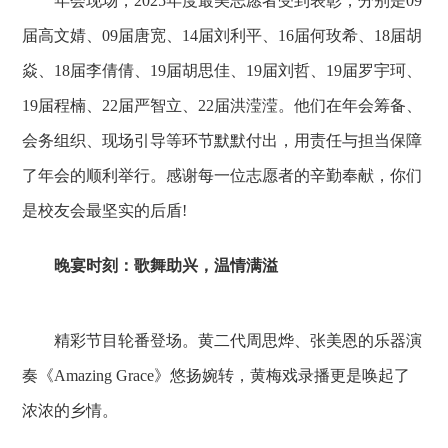
年会现场，2025年度最美志愿者受到表彰，分别是09
届高文婧、09届唐宽、14届刘利平、16届何玫希、18届胡
焱、18届李倩倩、19届胡思佳、19届刘哲、19届罗宇珂、
19届程楠、22届严智立、22届洪滢滢。他们在年会筹备、
会务组织、现场引导等环节默默付出，用责任与担当保障
了年会的顺利举行。感谢每一位志愿者的辛勤奉献，你们
是校友会最坚实的后盾!
晚宴时刻：歌舞助兴，温情满溢
精彩节目轮番登场。黄二代周思烨、张美恩的乐器演
奏《Amazing Grace》悠扬婉转，黄梅戏录播更是唤起了
浓浓的乡情。