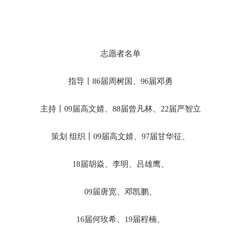
志愿者名单
指导丨86届周树国、96届邓勇
主持丨09届高文婧、88届曾凡林、22届严智立
策划 组织丨09届高文婧、97届甘华征、
18届胡焱、李明、吕雄鹰、
09届唐宽、邓凯鹏、
16届何玫希、19届程楠、