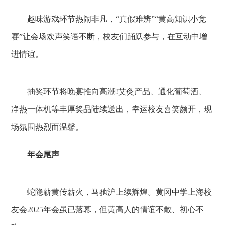
趣味游戏环节热闹非凡，“真假难辨”“黄高知识小竞
赛”让会场欢声笑语不断，校友们踊跃参与，在互动中增
进情谊。
抽奖环节将晚宴推向高潮!艾灸产品、通化葡萄酒、
净热一体机等丰厚奖品陆续送出，幸运校友喜笑颜开，现
场氛围热烈而温馨。
年会尾声
蛇隐蕲黄传薪火，马驰沪上续辉煌。黄冈中学上海校
友会2025年会虽已落幕，但黄高人的情谊不散、初心不