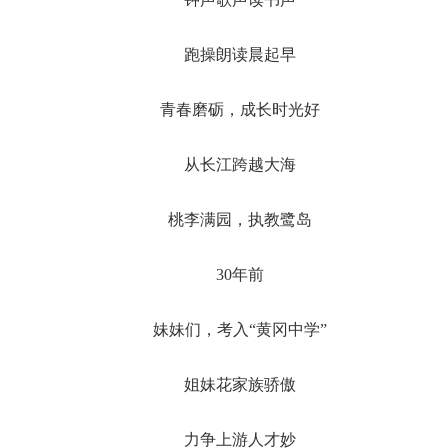
跑操朗读晨起早
青春磨砺，成长时光好
从长江跨越大海
桃李满园，执教鹭岛
30年前
妹妹们，考入“黄冈中学”
姐妹花家族骄傲
力争上游人才妙