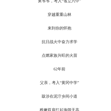
舅爷爷，考入“省立六中”
穿越重重山林
来到你的怀抱
抗日战火中奋力求学
点燃家族兴旺的火苗
62年前
父亲，考入“黄冈中学”
跋涉在泥泞乡间小道
稚嫩双肩扛起海阔天高