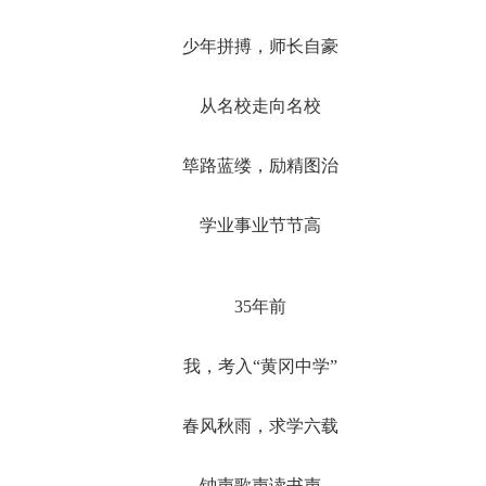
少年拼搏，师长自豪
从名校走向名校
筚路蓝缕，励精图治
学业事业节节高
35年前
我，考入“黄冈中学”
春风秋雨，求学六载
钟声歌声读书声