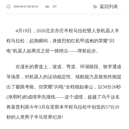
返回列表
2026-04-23 08:56:24
197
4月19日，2026北京亦庄半程马拉松暨人形机器人半
程马拉松，起跑瞬间，身披烈焰红机甲战袍的荣耀“闪
电”机器人如离弦之箭一骑绝尘——弹射起步。
在漫长的赛道上，坡道、弯道、环湖路段、狭窄通道
等场景，对机器人的运动稳定性、续航能力及散热性能提
出了极限考验。但荣耀“闪电”全程稳如泰山，以50分26秒
(净用时)的成绩率先撞线——这个成绩，超越了乌干达名
将基普利莫今年3月在里斯本半程马拉松中创造的57分20
秒的人类男子半马世界纪录!