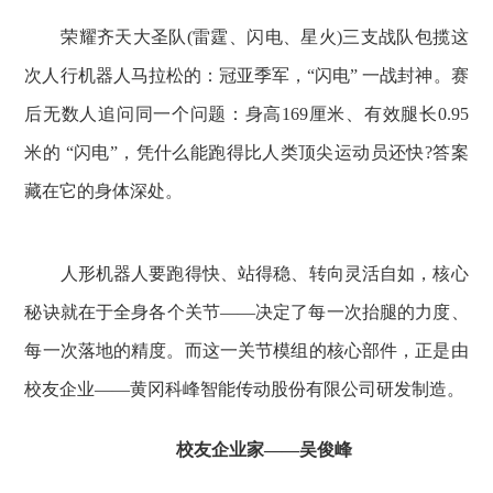
荣耀齐天大圣队(雷霆、闪电、星火)三支战队包揽这
次人行机器人马拉松的：冠亚季军，“闪电” 一战封神。赛
后无数人追问同一个问题：身高169厘米、有效腿长0.95
米的 “闪电”，凭什么能跑得比人类顶尖运动员还快?答案
藏在它的身体深处。
人形机器人要跑得快、站得稳、转向灵活自如，核心
秘诀就在于全身各个关节——决定了每一次抬腿的力度、
每一次落地的精度。而这一关节模组的核心部件，正是由
校友企业——黄冈科峰智能传动股份有限公司研发制造。
校友企业家——吴俊峰