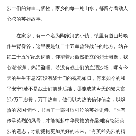
烈士们的鲜血与牺牲，家乡的每一处山水，都留存着动人
心弦的英雄故事。
在家乡，有一个名为陶家河的小镇，镇里有道山岭唤
作牛背脊谷，这里便是红二十五军曾经战斗的地方。站在
红二十五军纪念碑前，仰望着那傲然挺立的烈士雕像，我
心潮澎湃，热泪盈眶。若没有战士们的血洒沙场，哪有今
天的生生不息?若没有战士们的视死如归，何来如今的和
平安宁?若不是战士们前赴后继，哪能成就今天的繁荣富
强?万千忠骨，万千热血，他们以灼热的信仰信念，以炽
热的家国情怀，书写了一部可歌可泣的英雄史诗。“唯有
传承英烈的风骨，才能挺起中华民族的脊梁;唯有铭记英
烈的遗志，才能拥抱更加美好的未来。”有英雄先烈的精