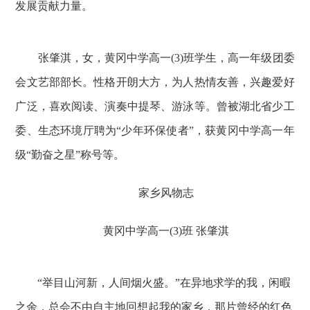
发展贡献力量。
张肇淇，女，黄冈中学高一(3)班学生，高一年级团委
会文艺部部长。性格开朗大方，为人热情友善，兴趣爱好
广泛，喜欢阅读、演奏中提琴、游泳等。曾被湖北省少工
委、生态环境厅聘为“少年环保使者”，获黄冈中学高一年
级“勤奋之星”称号等。
家乡风物志
黄冈中学高一(3)班 张肇淇
“举目山河新，人间烟火盛。”在异地求学的我，闲暇
之余，总会不由自主地回想起我的家乡，那片曾经的红色