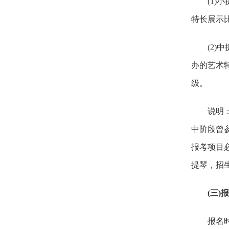
(1)小
特长展示
(2)中
办的艺术
级。
说明：若
中阶段曾
报考项目
提琴，招
(三
报名时间