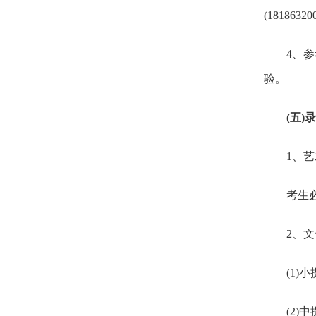
(1818632
4、参考
验。
(五)
1、艺
考生必须
2、文
(1)小
(2)中