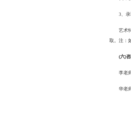
3、录
艺术特长
取。注：
(六)
李老师(88
华老师(18