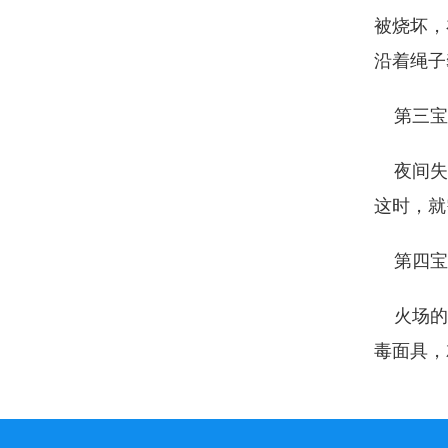
被烧坏，
沿着绳子
第三宝
夜间失火
这时，就
第四宝
火场的烟
毒面具，