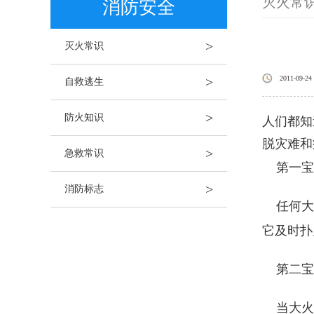
灭火常
消防安全
>
灭火常识
>
2011-09-24
自救逃生
>
防火知识
人们都知
脱灾难和
>
急救常识
第一宝
>
消防标志
任何大火
它及时扑
第二宝
当大火一