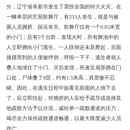
分，辽宁省阜新市发生了震惊全国的特大火灾。在
一幢单层的艺苑歌舞厅，有233人丧生，就是与被
困人员拥挤、踩压有关。歌舞厅仅有一个0.83米宽
的小门，且有5个台阶，发现火时，所有舞池中的
人立即拥向小门逃生。一人跌倒还未及爬起，后面
接踵而到的人便被绊倒，呼啦一下子，逃生者就人
叠人地堵住了小门。灾后发现，死者呈扇形拥在门
口处，尸体叠了9层，约有1.5米高，其景惨不忍
睹。因此，在逃生过程中如看见前面的人倒下去
了，应立即扶起，对拥挤的人应给予疏导或选择其
他疏散方法予以分流，减轻单一疏散通道的压力，
竭尽全力保持疏散通道畅通，以最大限度减少人员
伤亡。