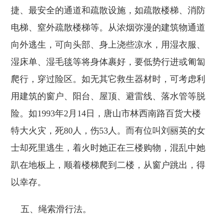
捷、最安全的通道和疏散设施，如疏散楼梯、消防
电梯、窒外疏散楼梯等。从浓烟弥漫的建筑物通道
向外逃生，可向头部、身上浇些凉水，用湿衣服、
湿床单、湿毛毯等将身体裹好，要低势行进或匍匐
爬行，穿过险区。如无其它救生器材时，可考虑利
用建筑的窗户、阳台、屋顶、避雷线、落水管等脱
险。如1993年2月14日，唐山市林西南路百货大楼
特大火灾，死80人，伤53人。而有位叫刘丽英的女
士却死里逃生，着火时她正在三楼购物，混乱中她
趴在地板上，顺着楼梯爬到二楼，从窗户跳出，得
以幸存。
五、绳索滑行法。