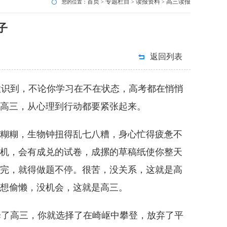
首页
专题栏目
读报资料
高三读报
您的位置：
>
>
>
子
返回列表
识到，不论你学习在不在状态，高考都在悄悄
高三，从心理到行动都要紧张起来。
糊糊，生物钟扭得乱七八糟，身心忙得疲惫不
机，会有成兑的试卷，成摞的草稿纸使你整天
完，就得做题不停。很苦，没关系，这就是高
想偷懒，没机会，这就是高三。
了高三，你就选择了在崎岖中攀登，放弃了平