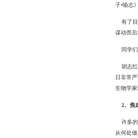
子•喻志
有了目标
谋动而后
同学们，
胡志红，
日非常严
生物学家
2、焦
许多的考
从何处做