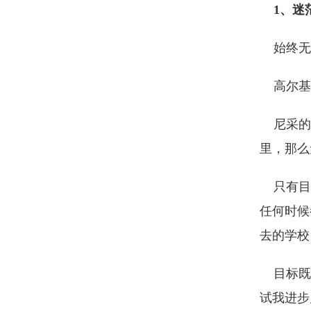
1、迷
始终无
高尔基说
尼采的话
里，那么
只有目标
任何时候
去的学校
目标既要
试我进步