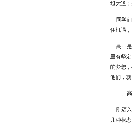
坦大道；
同学们，
住机遇，
高三是大
里有坚定
的梦想，
他们，就
一、高
刚迈入高
几种状态