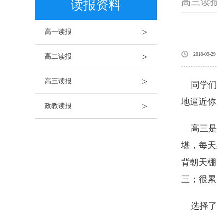
高三读
读报资料
>
高一读报
>
2018-09-29
高二读报
>
高三读报
同学们，
地逼近你
>
政教读报
高三是特
堪，每天
背朝天棚
三；很累
选择了高