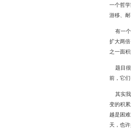
一个哲学
游移、耐
有一个法
扩大两倍
之一面积
题目很简
前，它们
其实我们
变的积累
越是困难
天，也许