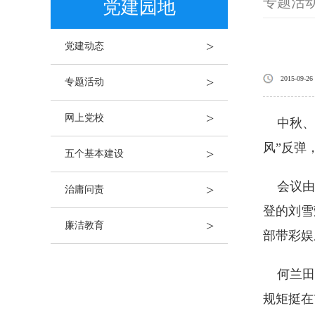
专题活
党建园地
>
党建动态
>
2015-09-26
专题活动
>
网上党校
中秋、国
风”反弹
>
五个基本建设
会议由副
>
治庸问责
登的刘雪
>
廉洁教育
部带彩娱
何兰田同
规矩挺在