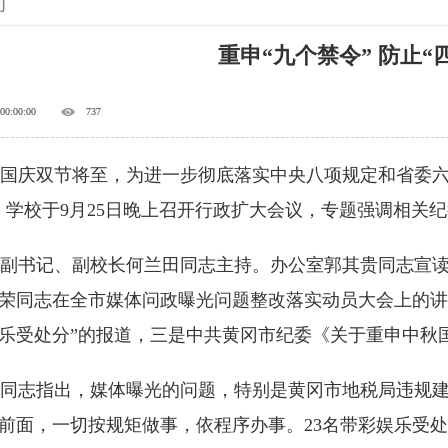
动
重申“九个禁令” 防止“
 00:00:00
737
庆双节将至，为进一步彻底落实中央八项规定和省委六
，学校于9月25日晚上召开行政扩大会议，专题强调相关
书记、副校长何兰田同志主持。办公室郭其贵同志宣读
荣同志在全市媒体问政曝光问题整改落实动员大会上的讲
乐受处分”的报道，三是中共黄冈市纪委《关于重申中秋国
志指出，媒体曝光的问题，特别是黄冈市地税局违规建
前面，一切按规矩做事，依程序办事。23名带彩娱乐受