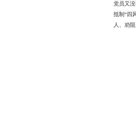
党员又没
抵制“四
人、劝阻