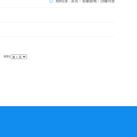
首页
党建园地
治庸问责
您的位置：
>
>
页 转到: