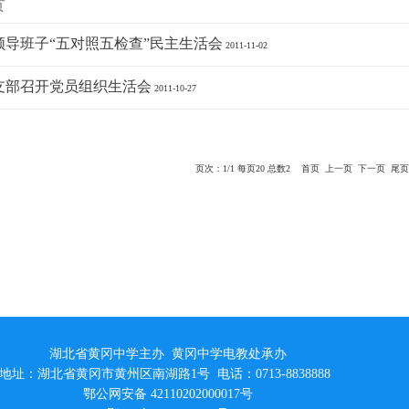
责
领导班子“五对照五检查”民主生活会
2011-11-02
支部召开党员组织生活会
2011-10-27
页次：1/1 每页20 总数2 首页 上一页 下一页 尾
湖北省黄冈中学主办 黄冈中学电教处承办
地址：湖北省黄冈市黄州区南湖路1号 电话：0713-8838888
鄂公网安备 42110202000017号