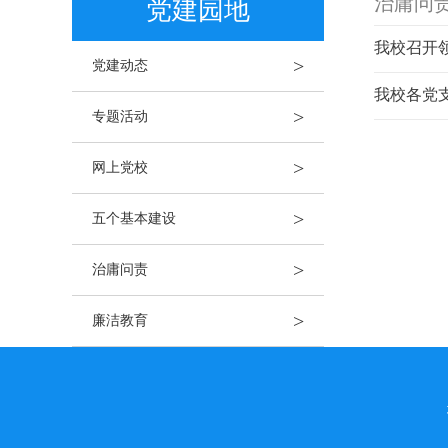
治庸问
党建园地
我校召开
>
党建动态
我校各党
>
专题活动
>
网上党校
>
五个基本建设
>
治庸问责
>
廉洁教育