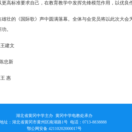
以更高标准要求自己，在教育教学中发挥先锋模范作用，以优良
壮的《国际歌》声中圆满落幕。全体与会党员将以此次大会为
新功。
 王建文
陈忠新
王 惠
湖北省黄冈中学主办 黄冈中学电教处承办
地址：湖北省黄冈市黄州区南湖路1号 电话：0713-8838888
鄂公网安备 42110202000017号