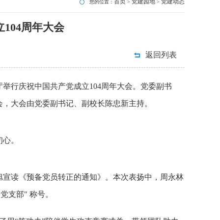
首页
党建园地
党建动态
您的位置：
>
>
104周年大会
返回列表
举行庆祝中国共产党成立104周年大会。党委副书
会，大会由党委副书记、副校长陈忠新主持。
初心。
宣读《预备党员转正的通知》。本次表扬中，周永林
进党支部" 称号。