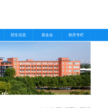
招生信息
基金会
校庆专栏