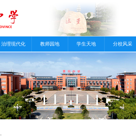
治理现代化
教师园地
学生天地
分校风采