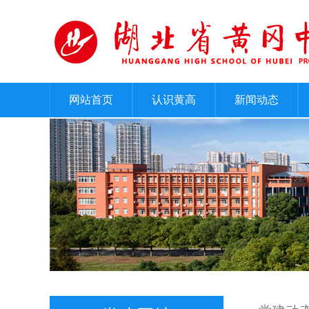
网站首页
认识黄高
新闻动态