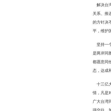
解决台湾
关系、推
的方针决
平，维护
坚持一个
是两岸同
都愿意同
态，达成
十三亿大
情，凡是
广大台湾
强交往，