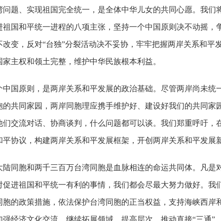
问题、实现祖国完全统一，是全体中华儿女的共同心愿。我们将
进祖国和平统一进程的八项主张，坚持一个中国原则决不动摇，
不改变，反对“台独”分裂活动决不妥协，牢牢把握两岸关系和平
国家主权和领土完整，维护中华民族根本利益。
中国原则，是两岸关系和平发展的政治基础。尽管两岸尚未统一
胞的共同家园，两岸同胞理应携手维护好、建设好我们的共同家
他们交流对话、协商谈判，什么问题都可以谈。我们郑重呼吁，
和平协议，构建两岸关系和平发展框架，开创两岸关系和平发展
陆同胞和两千三百万台湾同胞是血脉相连的命运共同体。凡是对
对促进祖国和平统一有利的事情，我们都会尽最大努力做好。我
同胞的政策措施，依法保护台湾同胞的正当权益，支持海峡西岸
加强经济文化交流，继续拓展领域、提高层次，推动直接“三通”