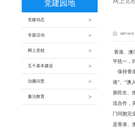
网上党
党建园地
>
党建动态
>
2007-10-31
专题活动
>
网上党校
香港、澳
平统一，
>
五个基本建设
保持香港
>
治庸问责
港”、“
善民生、
>
廉洁教育
流合作，
门同胞完
是香港、