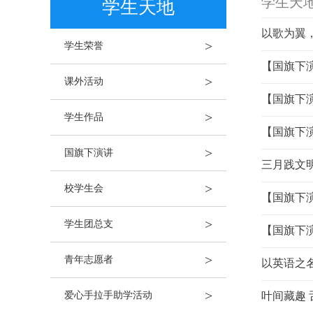
学生天
学生天地
以歌为翼，
>
学生荣誉
【国旗下演
>
课外活动
【国旗下
>
学生作品
【国旗下
>
国旗下演讲
三月践文
>
校学生会
【国旗下
>
学生团总支
【国旗下
>
青年志愿者
以英语之
>
爱心手拉手助学活动
叶间藏趣