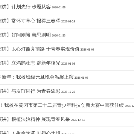
演讲】计划先行 步履从容
2026-01-28
演讲】常怀寸草心 报得三春晖
2026-01-24
演讲】好问则裕 善思则明
2026-01-23
演讲】以心灯照亮前路 于青春实现价值
2026-01-08
演讲】立鸿鹄壮志 辟新年曙光
2026-01-03
迎新年：我校班级元旦晚会温馨上演
2026-01-03
演讲】与友谊同行 为青春添彩
2025-12-26
奖！我校在黄冈市第二十二届青少年科技创新大赛中喜获佳绩
2025-1
演讲】根植法治精神 展现青春风采
2025-12-23
演讲】以生命为证 以初心为炬
2025-12-16