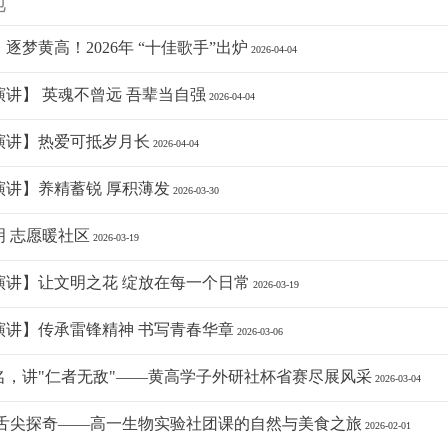
地
逐梦黄高！2026年 “十佳歌手”出炉
2026-04-04
讲】 英魂不曾远 吾辈当自强
2026-04-04
演讲】热爱可抵岁月长
2026-04-04
演讲】养精蓄锐 厚积薄发
2026-03-30
明 志愿暖社区
2026-03-19
演讲】让文明之花 绽放在每一个日常
2026-03-19
演讲】传承雷锋精神 书写青春华章
2026-03-06
名，讲"仁者无敌"——黄高学子外研社杯省赛尽展风采
2026-03-04
 舌尖探奇——高一生物实验社团课的自然与美食之旅
2026-02-01