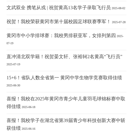
文武双全 携笔从戎 | 祝贺黄高13名学子录取飞行员
2025-08-02
祝贺！我校荣获黄冈市第十届校园足球联赛季军！
2025-07-28
黄冈市中小学排球赛：我校男排获亚军，女排列第四
2025-
07-19
直冲清北双学籍！祝贺晏文轩、张裕轲2名黄高“飞行员”
2025-07-19
15+6！省队人数全省第一 黄冈中学生物学竞赛取得佳绩
2025-06-30
喜报！我校在2025年黄冈市青少年儿童羽毛球锦标赛中取
得佳绩
2025-06-18
喜报！我校学子在湖北省第39届青少年科技创新大赛中斩
获佳绩
2025-06-16