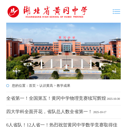
您的位置：
首页
>
认识黄高
>
教学成果
全省第一！全国第五！黄冈中学物理竞赛续写辉煌
2025-10-30
四大学科全面开花，省队总人数全省第一！
2025-10-17
6人省队！12人省一！热烈祝贺黄冈中学数学竞赛取得佳