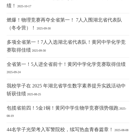
绩！
2025-10-17
燃爆！物理竞赛再夺全省第一！ 7人入围湖北省代表队
（冬令营）！
2025-09-30
多项全省第一！7人入选湖北省代表队！黄冈中学化学竞
赛取得佳绩
2025-09-30
全省第一！5人进全省前十！黄冈中学化学竞赛取得佳绩
2025-09-24
我校学子在 2025 年湖北省学生数字素养提升实践活动中
斩获佳绩
2025-08-25
包揽省前四！5金1铜！黄冈中学生物学竞赛强势领跑
2025-
08-19
44名学子光荣考入军警院校，续写热血青春篇章！
2025-08-08