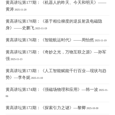
黄高讲坛第177期：《机器人的昨天、今天和明天》——
黄涛
2025-11-20
黄高讲坛第178期：《基于相位梯度的逆反射及电磁隐
身》——史鹏飞
2025-11-19
黄高讲坛第176期：《智能航运时代》——周怡然
2025-11-19
黄高讲坛第175期：《奇妙之光，万物互联之源》—孙军
强
2025-11-13
黄高讲坛第173期：《人工智能赋能千行百业—现状与趋
势》—李冬妮
2025-11-10
黄高讲坛第174期：《强磁场物理和应用》—韩一波
2025-11-
06
黄高讲坛第172期：《探索引力之谜》—黎卿
2025-10-30