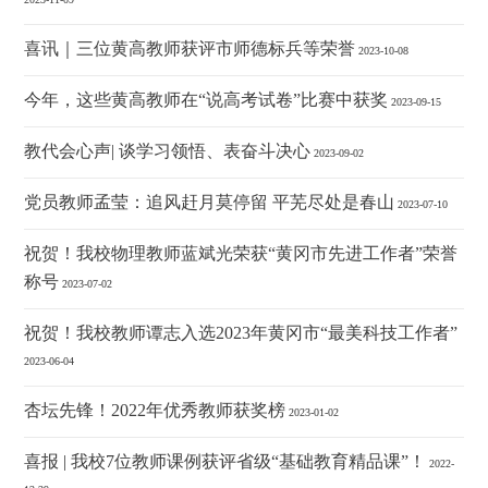
喜讯｜三位黄高教师获评市师德标兵等荣誉
2023-10-08
今年，这些黄高教师在“说高考试卷”比赛中获奖
2023-09-15
教代会心声| 谈学习领悟、表奋斗决心
2023-09-02
党员教师孟莹：追风赶月莫停留 平芜尽处是春山
2023-07-10
祝贺！我校物理教师蓝斌光荣获“黄冈市先进工作者”荣誉
称号
2023-07-02
祝贺！我校教师谭志入选2023年黄冈市“最美科技工作者”
2023-06-04
杏坛先锋！2022年优秀教师获奖榜
2023-01-02
喜报 | 我校7位教师课例获评省级“基础教育精品课”！
2022-